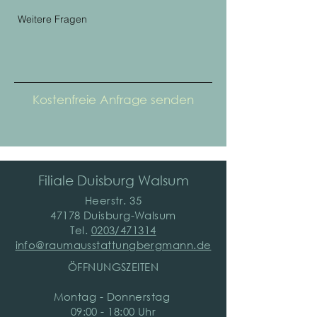
Kostenfreie Anfrage senden
Filiale Duisburg Walsum
Heerstr. 35
47178 Duisburg-Walsum
Tel.
0203/471314
​info@raumausstattungbergmann.de
ÖFFNUNGSZEITEN
Montag - Donnerstag
09:00 - 18:00 Uhr