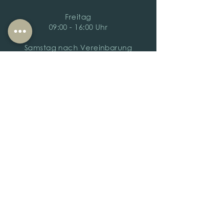
Freitag
09:00 - 16:00 Uhr
Samstag nach Vereinbarung
Filiale Rheinberg
Zum Kattewall 1
47495 Rheinberg
Tel.02843/1494
info@raumausstattungbergmann.de
ÖFFNUNGSZEITEN
Montag​
9:30 - 13:00 Uhr
15:00 - 18:00 Uhr