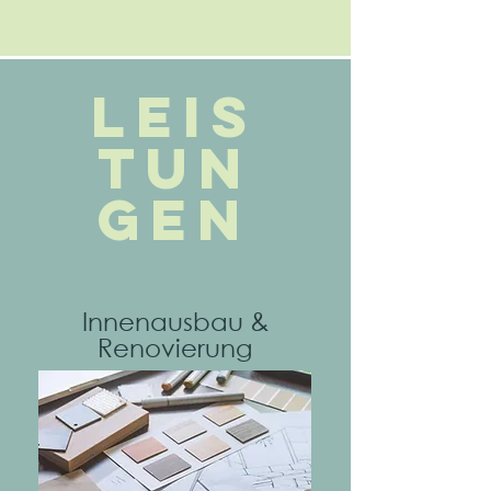
Leis
tun
gen
Innenausbau &
Renovierung